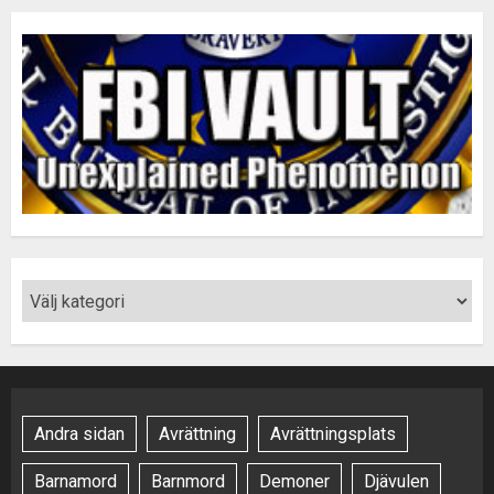
Andra sidan
Avrättning
Avrättningsplats
Barnamord
Barnmord
Demoner
Djävulen