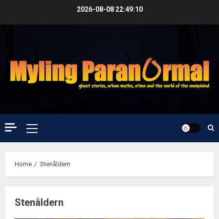
Skip
2026-08-08
22:49:10
to
content
Primary
Menu
Home
Stenåldern
Stenåldern