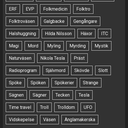
ERF
EVP
Folkmedicin
Folktro
Folktroväsen
Galgbacke
Gengångare
Halshuggning
Hilda Nilsson
Häxor
ITC
Magi
Mord
Myling
Myrding
Mystik
Naturväsen
Nikola Tesla
Präst
Radioprogram
Självmord
Skövde
Slott
Spöke
Spöken
Spökerier
Strange
Sägnen
Sägner
Tecken
Tesla
Time travel
Troll
Trolldom
UFO
Vidskepelse
Väsen
Änglamakerska