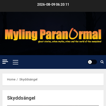
Skip
2026-08-09
06:20:12
to
content
Primary
Menu
Home
Skyddsängel
Skyddsängel