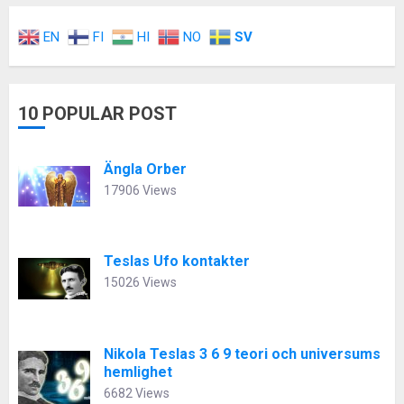
EN
FI
HI
NO
SV
10 POPULAR POST
Ängla Orber
17906 Views
Teslas Ufo kontakter
15026 Views
Nikola Teslas 3 6 9 teori och universums
hemlighet
6682 Views