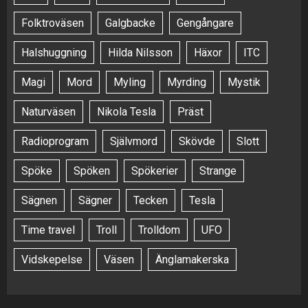
Folktroväsen
Galgbacke
Gengångare
Halshuggning
Hilda Nilsson
Häxor
ITC
Magi
Mord
Myling
Myrding
Mystik
Naturväsen
Nikola Tesla
Präst
Radioprogram
Självmord
Skövde
Slott
Spöke
Spöken
Spökerier
Strange
Sägnen
Sägner
Tecken
Tesla
Time travel
Troll
Trolldom
UFO
Vidskepelse
Väsen
Änglamakerska