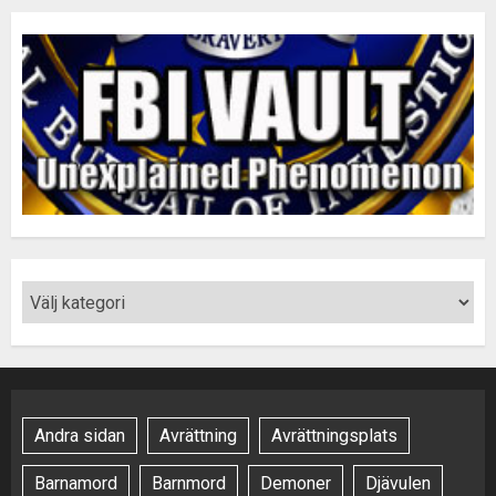
Andra sidan
Avrättning
Avrättningsplats
Barnamord
Barnmord
Demoner
Djävulen