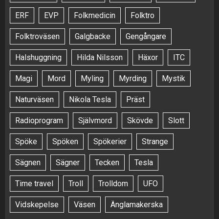
ERF
EVP
Folkmedicin
Folktro
Folktroväsen
Galgbacke
Gengångare
Halshuggning
Hilda Nilsson
Häxor
ITC
Magi
Mord
Myling
Myrding
Mystik
Naturväsen
Nikola Tesla
Präst
Radioprogram
Självmord
Skövde
Slott
Spöke
Spöken
Spökerier
Strange
Sägnen
Sägner
Tecken
Tesla
Time travel
Troll
Trolldom
UFO
Vidskepelse
Väsen
Änglamakerska