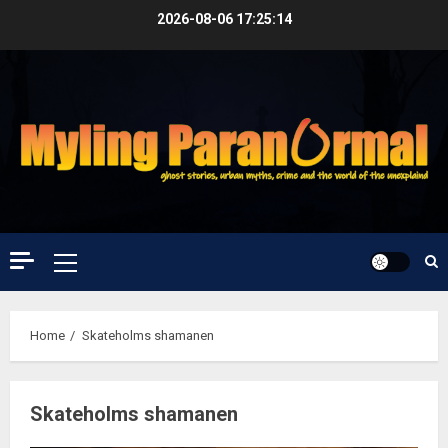
Skip
2026-08-06
17:25:15
to
content
Primary
Menu
Home
Skateholms shamanen
Skateholms shamanen