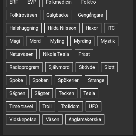
ERF
EVP
Folkmedicin
Folktro
Folktroväsen
Galgbacke
Gengångare
Halshuggning
Hilda Nilsson
Häxor
ITC
Magi
Mord
Myling
Myrding
Mystik
Naturväsen
Nikola Tesla
Präst
Radioprogram
Självmord
Skövde
Slott
Spöke
Spöken
Spökerier
Strange
Sägnen
Sägner
Tecken
Tesla
Time travel
Troll
Trolldom
UFO
Vidskepelse
Väsen
Änglamakerska