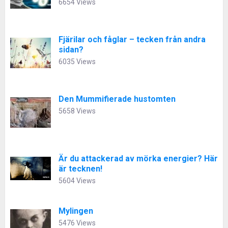
6654 Views
Fjärilar och fåglar – tecken från andra
sidan?
6035 Views
Den Mummifierade hustomten
5658 Views
Är du attackerad av mörka energier? Här
är tecknen!
5604 Views
Mylingen
5476 Views