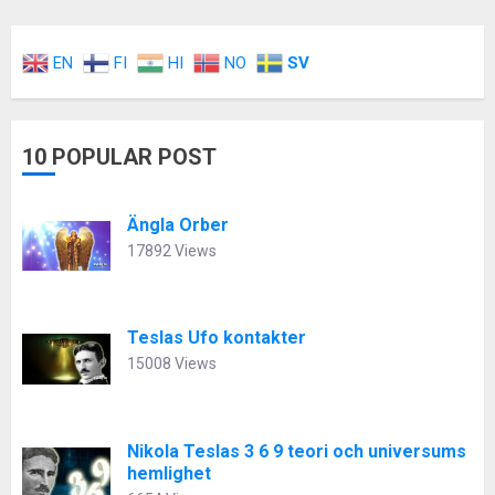
EN
FI
HI
NO
SV
10 POPULAR POST
Ängla Orber
17892 Views
Teslas Ufo kontakter
15008 Views
Nikola Teslas 3 6 9 teori och universums
hemlighet