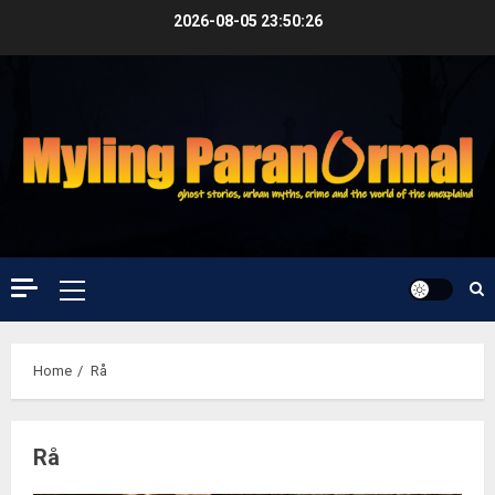
Skip
2026-08-05
23:50:27
to
content
Primary
Menu
Home
Rå
Rå