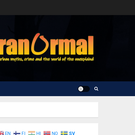
EN
FI
HI
NO
SV