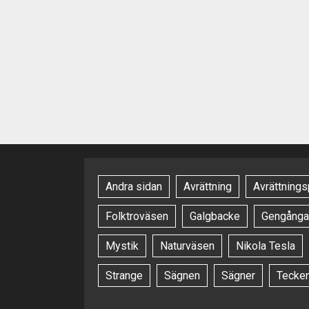
Andra sidan
Avrättning
Avrättnings
Folktroväsen
Galgbacke
Gengånga
Mystik
Naturväsen
Nikola Tesla
Strange
Sägnen
Sägner
Tecke