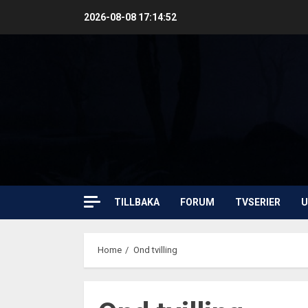
Skip
2026-08-08
17:14:53
to
content
TILLBAKA
FORUM
TVSERIER
U
Home
Ond tvilling