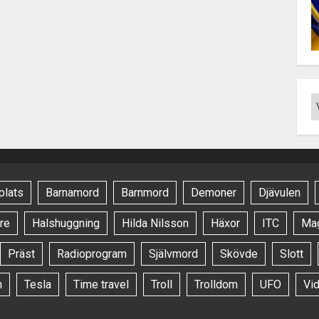
plats
Barnamord
Barnmord
Demoner
Djävulen
re
Halshuggning
Hilda Nilsson
Häxor
ITC
Ma
Präst
Radioprogram
Självmord
Skövde
Slott
n
Tesla
Time travel
Troll
Trolldom
UFO
Vi