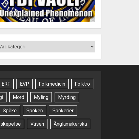
ERF
EVP
Folkmedicin
Folktro
gi
Mord
Myling
Myrding
Spöke
Spöken
Spökerier
dskepelse
Väsen
Änglamakerska