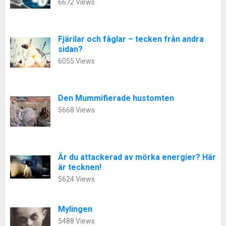
6672 Views
Fjärilar och fåglar – tecken från andra
sidan?
6055 Views
Den Mummifierade hustomten
5668 Views
Är du attackerad av mörka energier? Här
är tecknen!
5624 Views
Mylingen
5488 Views