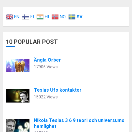
EN
FI
HI
NO
SV
10 POPULAR POST
Ängla Orber
17906 Views
Teslas Ufo kontakter
15022 Views
Nikola Teslas 3 6 9 teori och universums
hemlighet