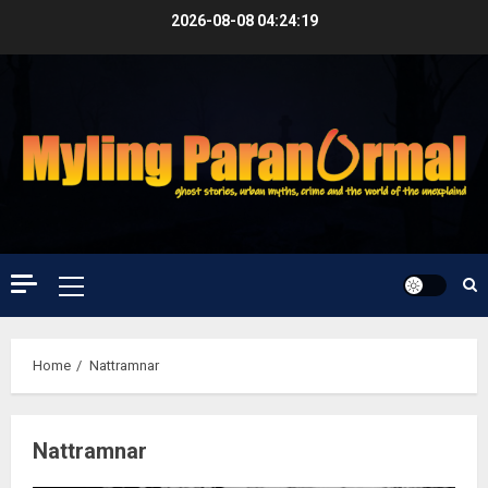
Skip
2026-08-08
04:24:20
to
content
Primary
Menu
Home
Nattramnar
Nattramnar