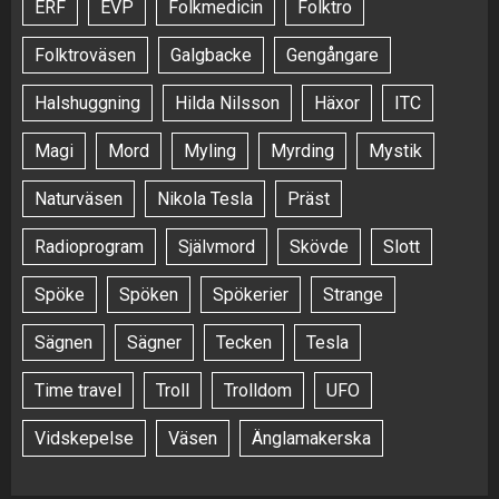
ERF
EVP
Folkmedicin
Folktro
Folktroväsen
Galgbacke
Gengångare
Halshuggning
Hilda Nilsson
Häxor
ITC
Magi
Mord
Myling
Myrding
Mystik
Naturväsen
Nikola Tesla
Präst
Radioprogram
Självmord
Skövde
Slott
Spöke
Spöken
Spökerier
Strange
Sägnen
Sägner
Tecken
Tesla
Time travel
Troll
Trolldom
UFO
Vidskepelse
Väsen
Änglamakerska