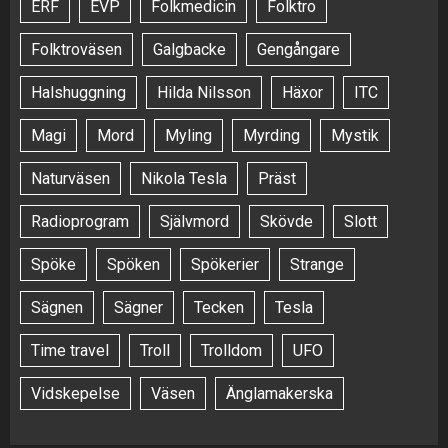
ERF
EVP
Folkmedicin
Folktro
Folktroväsen
Galgbacke
Gengångare
Halshuggning
Hilda Nilsson
Häxor
ITC
Magi
Mord
Myling
Myrding
Mystik
Naturväsen
Nikola Tesla
Präst
Radioprogram
Självmord
Skövde
Slott
Spöke
Spöken
Spökerier
Strange
Sägnen
Sägner
Tecken
Tesla
Time travel
Troll
Trolldom
UFO
Vidskepelse
Väsen
Änglamakerska