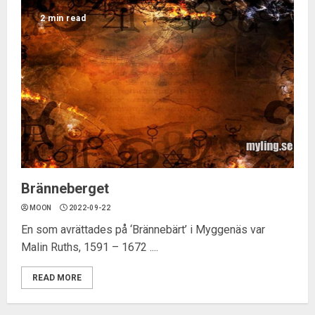
2 min read
Bränneberget
MOON
2022-09-22
En som avrättades på ‘Brännebärt’ i Myggenäs var
Malin Ruths, 1591 – 1672 ....
READ MORE