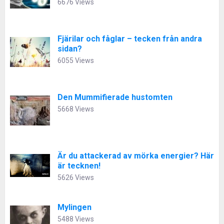
6676 Views
Fjärilar och fåglar – tecken från andra
sidan?
6055 Views
Den Mummifierade hustomten
5668 Views
Är du attackerad av mörka energier? Här
är tecknen!
5626 Views
Mylingen
5488 Views