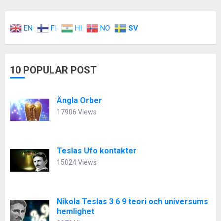
EN
FI
HI
NO
SV
10 POPULAR POST
Ängla Orber
17906 Views
Teslas Ufo kontakter
15024 Views
Nikola Teslas 3 6 9 teori och universums
hemlighet