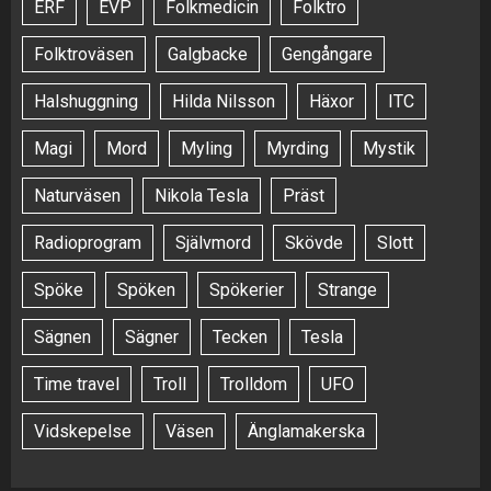
ERF
EVP
Folkmedicin
Folktro
Folktroväsen
Galgbacke
Gengångare
Halshuggning
Hilda Nilsson
Häxor
ITC
Magi
Mord
Myling
Myrding
Mystik
Naturväsen
Nikola Tesla
Präst
Radioprogram
Självmord
Skövde
Slott
Spöke
Spöken
Spökerier
Strange
Sägnen
Sägner
Tecken
Tesla
Time travel
Troll
Trolldom
UFO
Vidskepelse
Väsen
Änglamakerska