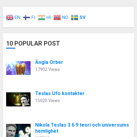
EN
FI
HI
NO
SV
10 POPULAR POST
Ängla Orber
17902 Views
Teslas Ufo kontakter
15020 Views
Nikola Teslas 3 6 9 teori och universums
hemlighet