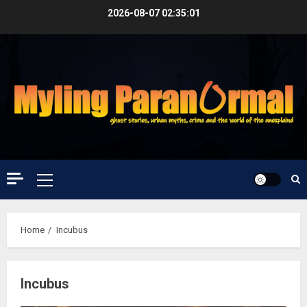
Skip
2026-08-07
02:35:01
to
content
Primary
Menu
Home
Incubus
Incubus