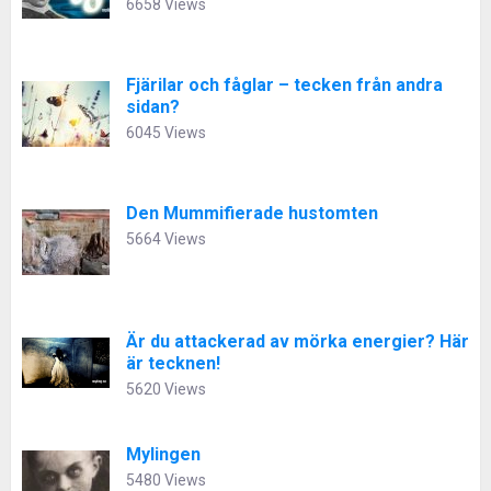
6658 Views
Fjärilar och fåglar – tecken från andra
sidan?
6045 Views
Den Mummifierade hustomten
5664 Views
Är du attackerad av mörka energier? Här
är tecknen!
5620 Views
Mylingen
5480 Views