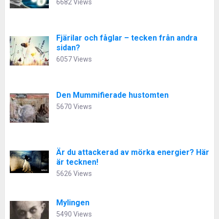
6682 Views
Fjärilar och fåglar – tecken från andra
sidan?
6057 Views
Den Mummifierade hustomten
5670 Views
Är du attackerad av mörka energier? Här
är tecknen!
5626 Views
Mylingen
5490 Views