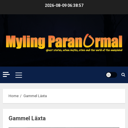
Skip
2026-08-09
06:38:57
to
content
Primary
Menu
Home
Gammel Läxta
Gammel Läxta