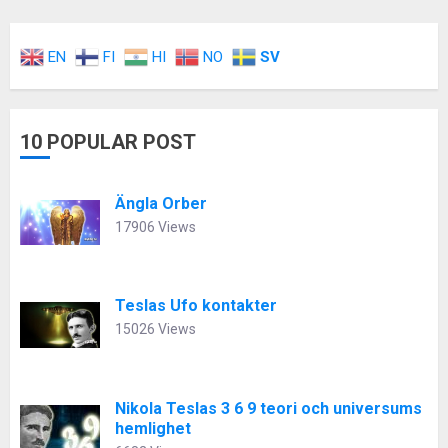
EN
FI
HI
NO
SV
10 POPULAR POST
Ängla Orber
17906 Views
Teslas Ufo kontakter
15026 Views
Nikola Teslas 3 6 9 teori och universums
hemlighet