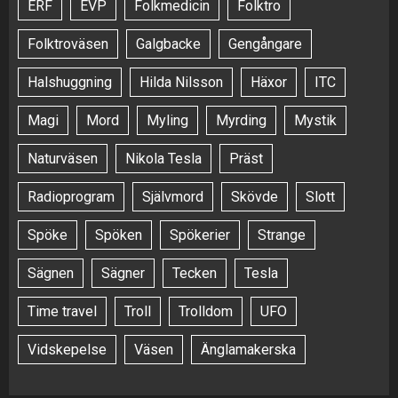
ERF
EVP
Folkmedicin
Folktro
Folktroväsen
Galgbacke
Gengångare
Halshuggning
Hilda Nilsson
Häxor
ITC
Magi
Mord
Myling
Myrding
Mystik
Naturväsen
Nikola Tesla
Präst
Radioprogram
Självmord
Skövde
Slott
Spöke
Spöken
Spökerier
Strange
Sägnen
Sägner
Tecken
Tesla
Time travel
Troll
Trolldom
UFO
Vidskepelse
Väsen
Änglamakerska