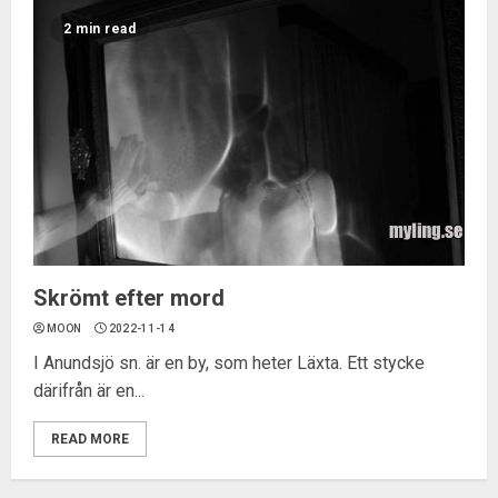
2 min read
Skrömt efter mord
MOON
2022-11-14
I Anundsjö sn. är en by, som heter Läxta. Ett stycke
därifrån är en...
READ MORE