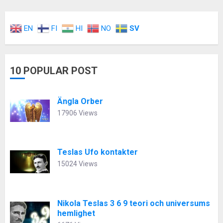
EN
FI
HI
NO
SV
10 POPULAR POST
Ängla Orber
17906 Views
Teslas Ufo kontakter
15024 Views
Nikola Teslas 3 6 9 teori och universums
hemlighet