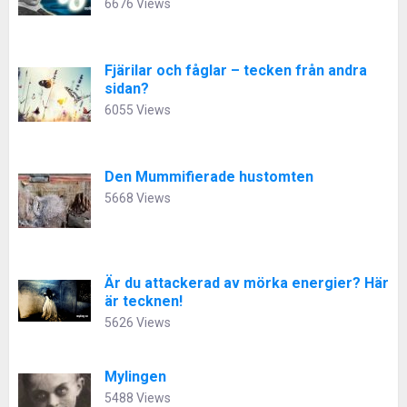
6676 Views
Fjärilar och fåglar – tecken från andra
sidan?
6055 Views
Den Mummifierade hustomten
5668 Views
Är du attackerad av mörka energier? Här
är tecknen!
5626 Views
Mylingen
5488 Views