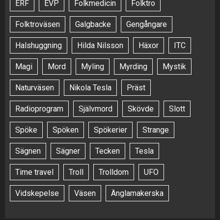
ERF
EVP
Folkmedicin
Folktro
Folktroväsen
Galgbacke
Gengångare
Halshuggning
Hilda Nilsson
Häxor
ITC
Magi
Mord
Myling
Myrding
Mystik
Naturväsen
Nikola Tesla
Präst
Radioprogram
Självmord
Skövde
Slott
Spöke
Spöken
Spökerier
Strange
Sägnen
Sägner
Tecken
Tesla
Time travel
Troll
Trolldom
UFO
Vidskepelse
Väsen
Änglamakerska