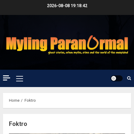
Skip
2026-08-08
19:18:43
to
content
Primary
Menu
Home
Foktro
Foktro