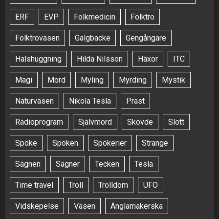
ERF
EVP
Folkmedicin
Folktro
Folktroväsen
Galgbacke
Gengångare
Halshuggning
Hilda Nilsson
Häxor
ITC
Magi
Mord
Myling
Myrding
Mystik
Naturväsen
Nikola Tesla
Präst
Radioprogram
Självmord
Skövde
Slott
Spöke
Spöken
Spökerier
Strange
Sägnen
Sägner
Tecken
Tesla
Time travel
Troll
Trolldom
UFO
Vidskepelse
Väsen
Änglamakerska