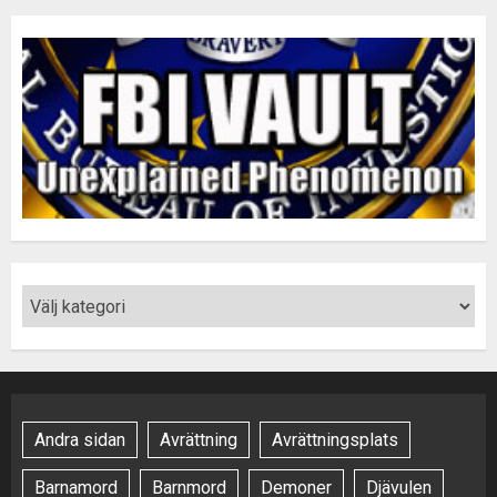
Andra sidan
Avrättning
Avrättningsplats
Barnamord
Barnmord
Demoner
Djävulen