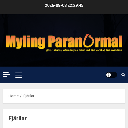
Skip
2026-08-08
22:29:45
to
content
Primary
Menu
Home
Fjärilar
Fjärilar