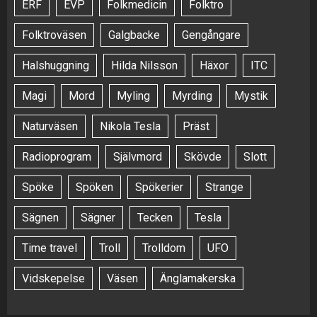
ERF
EVP
Folkmedicin
Folktro
Folktroväsen
Galgbacke
Gengångare
Halshuggning
Hilda Nilsson
Häxor
ITC
Magi
Mord
Myling
Myrding
Mystik
Naturväsen
Nikola Tesla
Präst
Radioprogram
Självmord
Skövde
Slott
Spöke
Spöken
Spökerier
Strange
Sägnen
Sägner
Tecken
Tesla
Time travel
Troll
Trolldom
UFO
Vidskepelse
Väsen
Änglamakerska