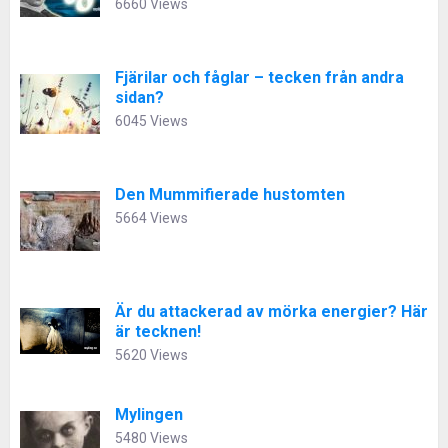
6660 Views
Fjärilar och fåglar – tecken från andra
sidan?
6045 Views
Den Mummifierade hustomten
5664 Views
Är du attackerad av mörka energier? Här
är tecknen!
5620 Views
Mylingen
5480 Views