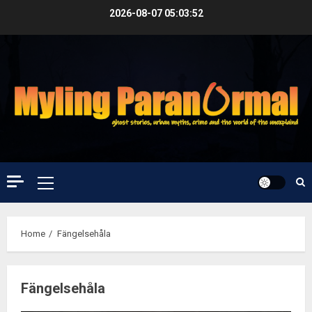
Skip
2026-08-07
05:03:53
to
content
Primary
Menu
Home
Fängelsehåla
Fängelsehåla