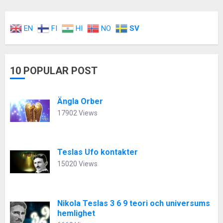
EN
FI
HI
NO
SV
10 POPULAR POST
Ängla Orber
17902 Views
Teslas Ufo kontakter
15020 Views
Nikola Teslas 3 6 9 teori och universums
hemlighet