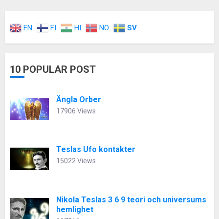
EN
FI
HI
NO
SV
10 POPULAR POST
Ängla Orber
17906 Views
Teslas Ufo kontakter
15022 Views
Nikola Teslas 3 6 9 teori och universums
hemlighet