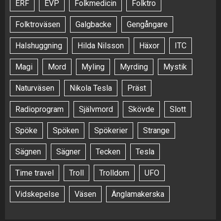
ERF
EVP
Folkmedicin
Folktro
Folktroväsen
Galgbacke
Gengångare
Halshuggning
Hilda Nilsson
Häxor
ITC
Magi
Mord
Myling
Myrding
Mystik
Naturväsen
Nikola Tesla
Präst
Radioprogram
Självmord
Skövde
Slott
Spöke
Spöken
Spökerier
Strange
Sägnen
Sägner
Tecken
Tesla
Time travel
Troll
Trolldom
UFO
Vidskepelse
Väsen
Änglamakerska