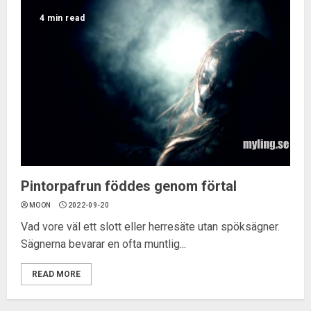
4 min read
Pintorpafrun föddes genom förtal
MOON
2022-09-20
Vad vore väl ett slott eller herresäte utan spöksägner.
Sägnerna bevarar en ofta muntlig...
READ MORE