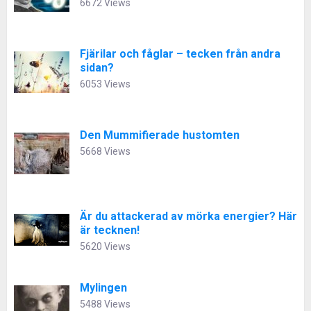
6672 Views
Fjärilar och fåglar – tecken från andra
sidan?
6053 Views
Den Mummifierade hustomten
5668 Views
Är du attackerad av mörka energier? Här
är tecknen!
5620 Views
Mylingen
5488 Views