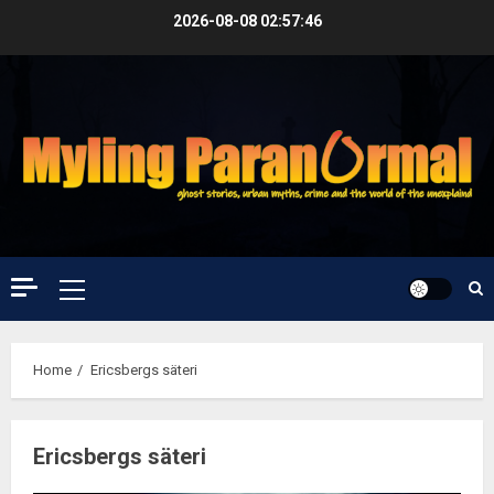
Skip
2026-08-08
02:57:47
to
content
Primary
Menu
Home
Ericsbergs säteri
Ericsbergs säteri