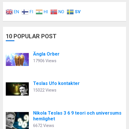
EN
FI
HI
NO
SV
10 POPULAR POST
Ängla Orber
17906 Views
Teslas Ufo kontakter
15022 Views
Nikola Teslas 3 6 9 teori och universums
hemlighet
6672 Views