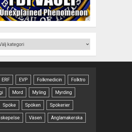
ERF
EVP
Folkmedicin
Folktro
gi
Mord
Myling
Myrding
Spöke
Spöken
Spökerier
dskepelse
Väsen
Änglamakerska