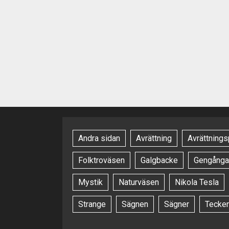
Andra sidan
Avrättning
Avrättnings
Folktroväsen
Galgbacke
Gengånga
Mystik
Naturväsen
Nikola Tesla
Strange
Sägnen
Sägner
Tecke