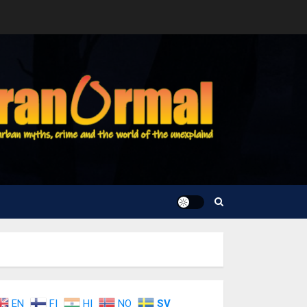
EN
FI
HI
NO
SV