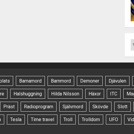
plats
Barnamord
Barnmord
Demoner
Djävulen
re
Halshuggning
Hilda Nilsson
Häxor
ITC
Ma
Präst
Radioprogram
Självmord
Skövde
Slott
n
Tesla
Time travel
Troll
Trolldom
UFO
Vi