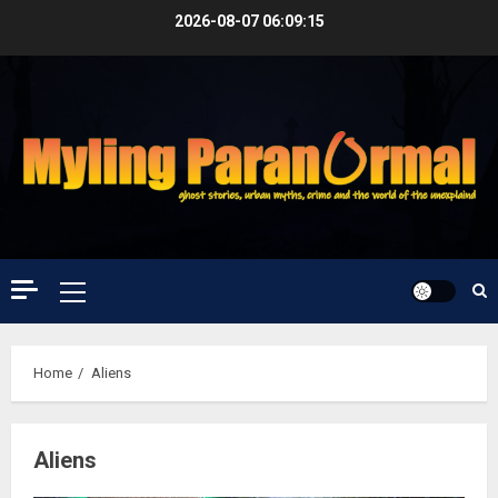
Skip
2026-08-07
06:09:16
to
content
Primary
Menu
Home
Aliens
Aliens