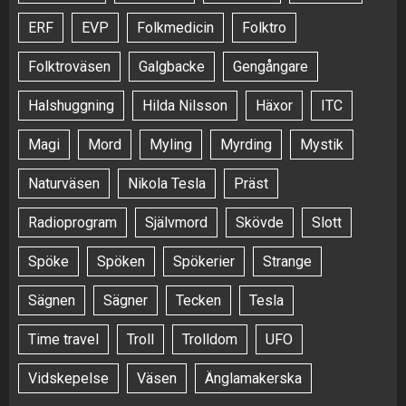
ERF
EVP
Folkmedicin
Folktro
Folktroväsen
Galgbacke
Gengångare
Halshuggning
Hilda Nilsson
Häxor
ITC
Magi
Mord
Myling
Myrding
Mystik
Naturväsen
Nikola Tesla
Präst
Radioprogram
Självmord
Skövde
Slott
Spöke
Spöken
Spökerier
Strange
Sägnen
Sägner
Tecken
Tesla
Time travel
Troll
Trolldom
UFO
Vidskepelse
Väsen
Änglamakerska