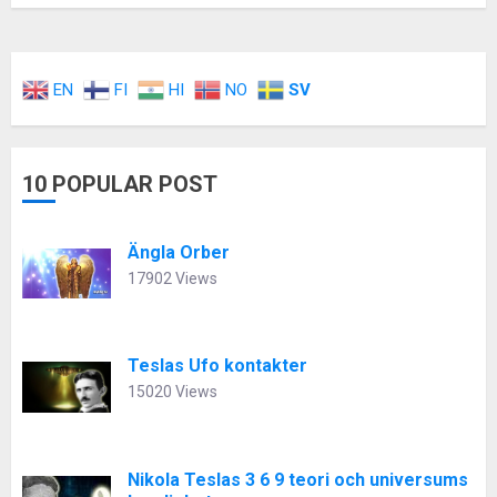
EN
FI
HI
NO
SV
10 POPULAR POST
Ängla Orber
17902 Views
Teslas Ufo kontakter
15020 Views
Nikola Teslas 3 6 9 teori och universums