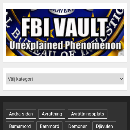
Andra sidan
Avrättning
Avrättningsplats
Barnamord
Barnmord
Demoner
Djävulen